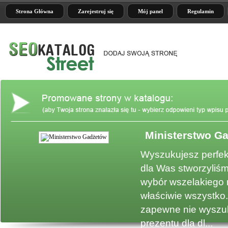
Strona Główna
Zarejestruj się
Mój panel
Regulamin
Ministerstwo G
e
Wyszukujesz perfek
dla Was stworzyliśm
wybór wszelakiego 
właściwie wszystko.
zapewne nie wyszuk
prezentu dla dl...