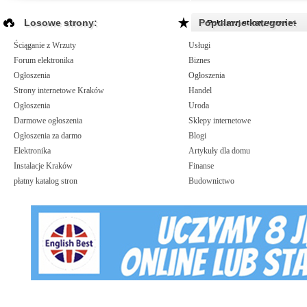
Losowe strony:
Popularne kategorie:
Reklamuj strony www >>
Ściąganie z Wrzuty
Usługi
Forum elektronika
Biznes
Ogłoszenia
Ogłoszenia
Strony internetowe Kraków
Handel
Ogłoszenia
Uroda
Darmowe ogłoszenia
Sklepy internetowe
Ogłoszenia za darmo
Blogi
Elektronika
Artykuły dla domu
Instalacje Kraków
Finanse
płatny katalog stron
Budownictwo