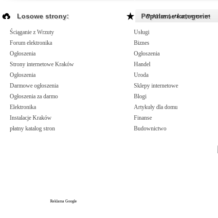
Losowe strony:
Popularne kategorie:
Reklamuj strony www >>
Ściąganie z Wrzuty
Usługi
Forum elektronika
Biznes
Ogłoszenia
Ogłoszenia
Strony internetowe Kraków
Handel
Ogłoszenia
Uroda
Darmowe ogłoszenia
Sklepy internetowe
Ogłoszenia za darmo
Blogi
Elektronika
Artykuły dla domu
Instalacje Kraków
Finanse
płatny katalog stron
Budownictwo
Reklama Google