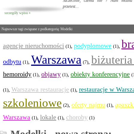
Szczecinie, czemu nie ? Nam można 
przetest...
szczegóły wpisu »
Najnowsze tagi związane z podkategorią: Modelki
br
agencje nieruchomości
podyplomowe
,
,
(1)
(1)
Warszawa
biżuteria
odbytu
,
,
(1)
(7)
hemoroidy
objawy
obiekty konferencyjne
,
,
(1)
(1)
(
Warszawa restauracje
restauracje w Warsz
,
,
(1)
(1)
szkoleniowe
oferty najmu
apaszk
,
,
(2)
(1)
Warszawa
lokale
choroby
,
,
(1)
(1)
(1)
Modelki - nowa strona: