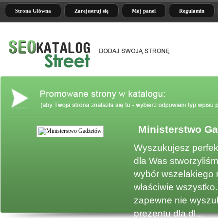
Strona Główna
Zarejestruj się
Mój panel
Regulamin
Ministerstwo G
e
Wyszukujesz perfek
dla Was stworzyliśm
wybór wszelakiego 
właściwie wszystko.
zapewne nie wyszuk
prezentu dla dl...