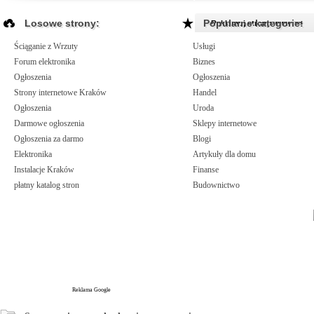
Losowe strony:
Popularne kategorie:
Reklamuj strony www >>
Ściąganie z Wrzuty
Usługi
Forum elektronika
Biznes
Ogłoszenia
Ogłoszenia
Strony internetowe Kraków
Handel
Ogłoszenia
Uroda
Darmowe ogłoszenia
Sklepy internetowe
Ogłoszenia za darmo
Blogi
Elektronika
Artykuły dla domu
Instalacje Kraków
Finanse
płatny katalog stron
Budownictwo
Reklama Google