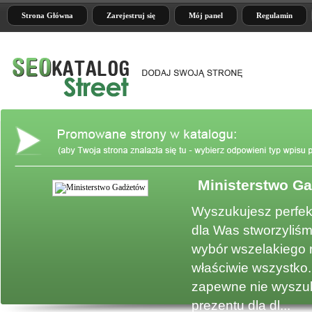
Strona Główna
Zarejestruj się
Mój panel
Regulamin
Ministerstwo G
e
Wyszukujesz perfek
dla Was stworzyliśm
wybór wszelakiego 
właściwie wszystko.
zapewne nie wyszuk
prezentu dla dl...