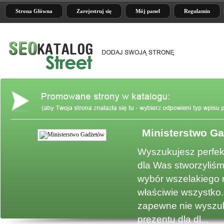
Strona Główna
Zarejestruj się
Mój panel
Regulamin
Ministerstwo G
e
Wyszukujesz perfek
dla Was stworzyliśm
wybór wszelakiego 
właściwie wszystko.
zapewne nie wyszuk
prezentu dla dl...