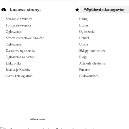
Losowe strony:
Popularne kategorie:
Reklamuj strony www >>
Ściąganie z Wrzuty
Usługi
Forum elektronika
Biznes
Ogłoszenia
Ogłoszenia
Strony internetowe Kraków
Handel
Ogłoszenia
Uroda
Darmowe ogłoszenia
Sklepy internetowe
Ogłoszenia za darmo
Blogi
Elektronika
Artykuły dla domu
Instalacje Kraków
Finanse
płatny katalog stron
Budownictwo
Reklama Google