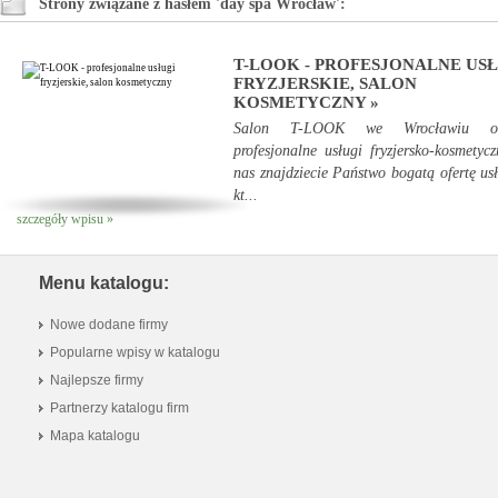
Strony związane z hasłem 'day spa Wrocław':
T-LOOK - PROFESJONALNE US
FRYZJERSKIE, SALON
KOSMETYCZNY »
Salon T-LOOK we Wrocławiu ofe
profesjonalne usługi fryzjersko-kosmetyc
nas znajdziecie Państwo bogatą ofertę us
kt...
szczegóły wpisu »
Menu katalogu:
Nowe dodane firmy
Popularne wpisy w katalogu
Najlepsze firmy
Partnerzy katalogu firm
Mapa katalogu