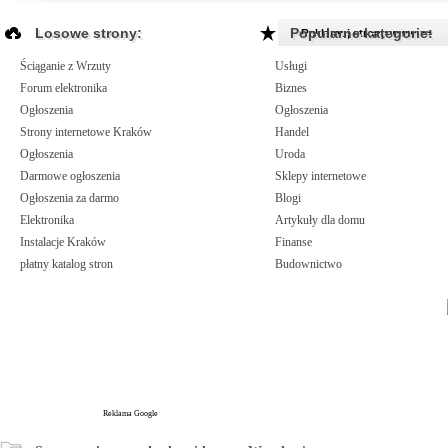
Losowe strony:
Popularne kategorie:
Reklamuj strony www >>
Ściąganie z Wrzuty
Usługi
Forum elektronika
Biznes
Ogłoszenia
Ogłoszenia
Strony internetowe Kraków
Handel
Ogłoszenia
Uroda
Darmowe ogłoszenia
Sklepy internetowe
Ogłoszenia za darmo
Blogi
Elektronika
Artykuły dla domu
Instalacje Kraków
Finanse
płatny katalog stron
Budownictwo
Reklama Google