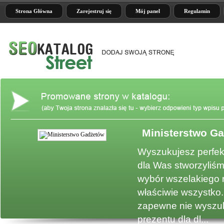
Strona Główna
Zarejestruj się
Mój panel
Regulamin
Ministerstwo G
e
Wyszukujesz perfek
dla Was stworzyliśm
wybór wszelakiego 
właściwie wszystko.
zapewne nie wyszuk
prezentu dla dl...