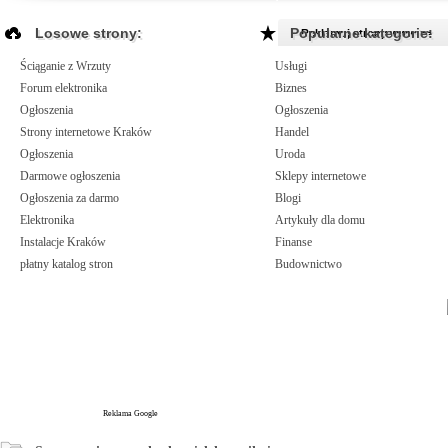
Losowe strony:
Popularne kategorie:
Reklamuj strony www >>
Ściąganie z Wrzuty
Usługi
Forum elektronika
Biznes
Ogłoszenia
Ogłoszenia
Strony internetowe Kraków
Handel
Ogłoszenia
Uroda
Darmowe ogłoszenia
Sklepy internetowe
Ogłoszenia za darmo
Blogi
Elektronika
Artykuły dla domu
Instalacje Kraków
Finanse
płatny katalog stron
Budownictwo
Reklama Google