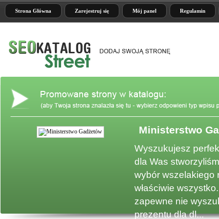
Strona Główna
Zarejestruj się
Mój panel
Regulamin
Ministerstwo G
e
Wyszukujesz perfek
dla Was stworzyliśm
wybór wszelakiego 
właściwie wszystko.
zapewne nie wyszuk
prezentu dla dl...