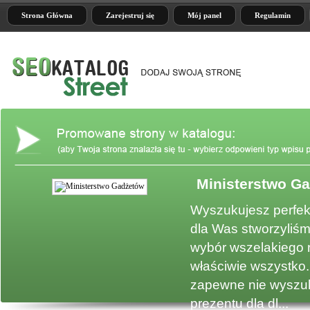
Strona Główna
Zarejestruj się
Mój panel
Regulamin
Ministerstwo G
e
Wyszukujesz perfek
dla Was stworzyliśm
wybór wszelakiego 
właściwie wszystko.
zapewne nie wyszuk
prezentu dla dl...