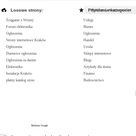
Losowe strony:
Popularne kategorie:
Reklamuj strony www >>
Ściąganie z Wrzuty
Usługi
Forum elektronika
Biznes
Ogłoszenia
Ogłoszenia
Strony internetowe Kraków
Handel
Ogłoszenia
Uroda
Darmowe ogłoszenia
Sklepy internetowe
Ogłoszenia za darmo
Blogi
Elektronika
Artykuły dla domu
Instalacje Kraków
Finanse
płatny katalog stron
Budownictwo
Reklama Google