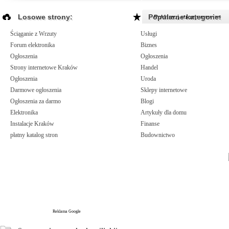
Losowe strony:
Popularne kategorie:
Reklamuj strony www >>
Ściąganie z Wrzuty
Usługi
Forum elektronika
Biznes
Ogłoszenia
Ogłoszenia
Strony internetowe Kraków
Handel
Ogłoszenia
Uroda
Darmowe ogłoszenia
Sklepy internetowe
Ogłoszenia za darmo
Blogi
Elektronika
Artykuły dla domu
Instalacje Kraków
Finanse
płatny katalog stron
Budownictwo
Reklama Google