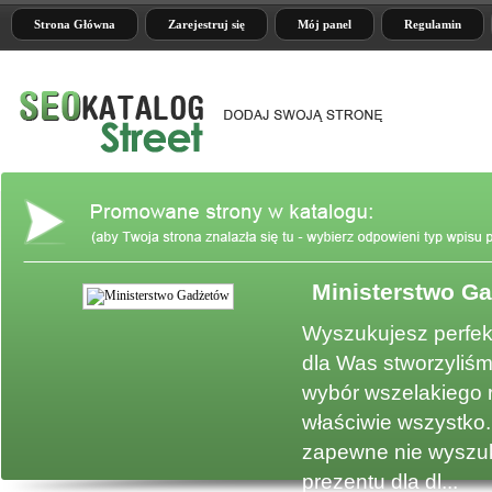
Strona Główna
Zarejestruj się
Mój panel
Regulamin
Ministerstwo G
e
Wyszukujesz perfek
dla Was stworzyliśm
wybór wszelakiego 
właściwie wszystko.
zapewne nie wyszuk
prezentu dla dl...