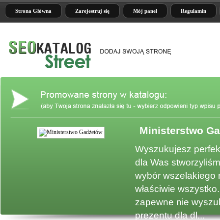
Strona Główna
Zarejestruj się
Mój panel
Regulamin
Ministerstwo G
e
Wyszukujesz perfek
dla Was stworzyliśm
wybór wszelakiego 
właściwie wszystko.
zapewne nie wyszuk
prezentu dla dl...