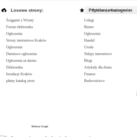
Losowe strony:
Popularne kategorie:
Reklamuj strony www >>
Ściąganie z Wrzuty
Usługi
Forum elektronika
Biznes
Ogłoszenia
Ogłoszenia
Strony internetowe Kraków
Handel
Ogłoszenia
Uroda
Darmowe ogłoszenia
Sklepy internetowe
Ogłoszenia za darmo
Blogi
Elektronika
Artykuły dla domu
Instalacje Kraków
Finanse
płatny katalog stron
Budownictwo
Reklama Google