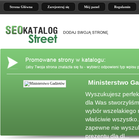
Strona Główna
Zarejestruj się
Mój panel
Regulamin
Ministerstwo G
e
Wyszukujesz perfek
dla Was stworzyliśm
wybór wszelakiego 
właściwie wszystko.
zapewne nie wyszuk
prezentu dla dl...