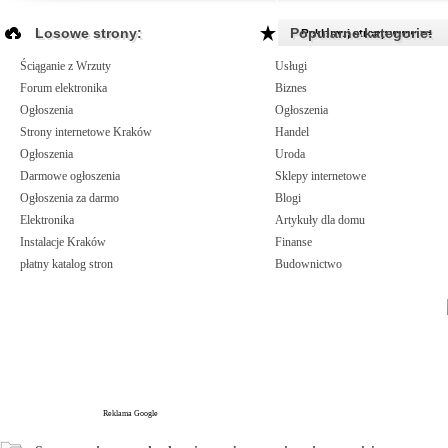
Losowe strony:
Popularne kategorie:
Reklamuj strony www >>
Ściąganie z Wrzuty
Usługi
Forum elektronika
Biznes
Ogłoszenia
Ogłoszenia
Strony internetowe Kraków
Handel
Ogłoszenia
Uroda
Darmowe ogłoszenia
Sklepy internetowe
Ogłoszenia za darmo
Blogi
Elektronika
Artykuły dla domu
Instalacje Kraków
Finanse
płatny katalog stron
Budownictwo
Reklama Google