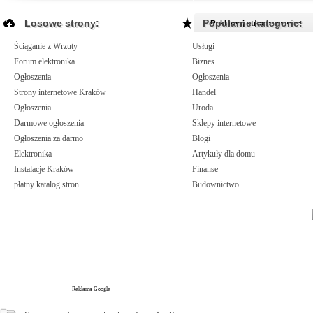
Losowe strony:
Popularne kategorie:
Reklamuj strony www >>
Ściąganie z Wrzuty
Usługi
Forum elektronika
Biznes
Ogłoszenia
Ogłoszenia
Strony internetowe Kraków
Handel
Ogłoszenia
Uroda
Darmowe ogłoszenia
Sklepy internetowe
Ogłoszenia za darmo
Blogi
Elektronika
Artykuły dla domu
Instalacje Kraków
Finanse
płatny katalog stron
Budownictwo
Reklama Google