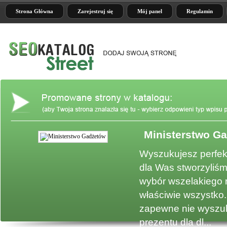
Strona Główna
Zarejestruj się
Mój panel
Regulamin
Ministerstwo G
e
Wyszukujesz perfek
dla Was stworzyliśm
wybór wszelakiego 
właściwie wszystko.
zapewne nie wyszuk
prezentu dla dl...