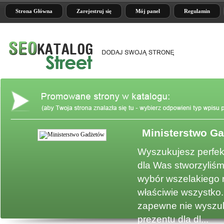
Strona Główna
Zarejestruj się
Mój panel
Regulamin
Ministerstwo G
e
Wyszukujesz perfek
dla Was stworzyliśm
wybór wszelakiego 
właściwie wszystko.
zapewne nie wyszuk
prezentu dla dl...