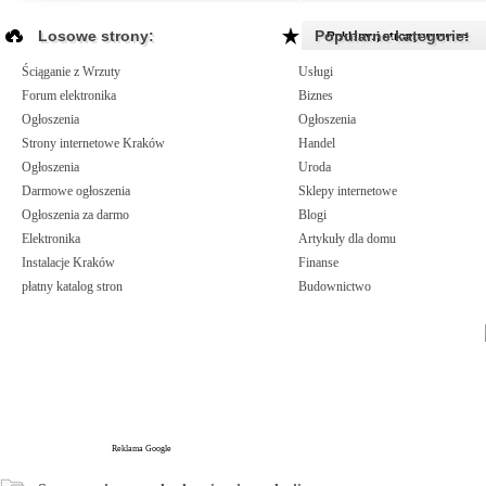
Losowe strony:
Popularne kategorie:
Reklamuj strony www >>
Ściąganie z Wrzuty
Usługi
Forum elektronika
Biznes
Ogłoszenia
Ogłoszenia
Strony internetowe Kraków
Handel
Ogłoszenia
Uroda
Darmowe ogłoszenia
Sklepy internetowe
Ogłoszenia za darmo
Blogi
Elektronika
Artykuły dla domu
Instalacje Kraków
Finanse
płatny katalog stron
Budownictwo
Reklama Google