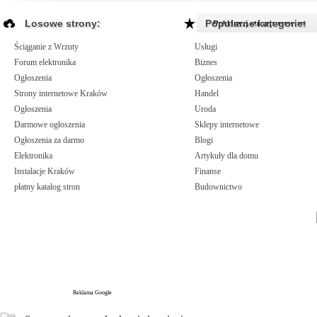
Losowe strony:
Popularne kategorie:
Reklamuj strony www >>
Ściąganie z Wrzuty
Usługi
Forum elektronika
Biznes
Ogłoszenia
Ogłoszenia
Strony internetowe Kraków
Handel
Ogłoszenia
Uroda
Darmowe ogłoszenia
Sklepy internetowe
Ogłoszenia za darmo
Blogi
Elektronika
Artykuły dla domu
Instalacje Kraków
Finanse
płatny katalog stron
Budownictwo
Reklama Google