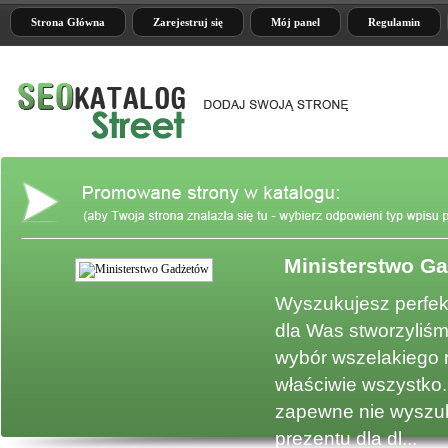
Strona Główna
Zarejestruj się
Mój panel
Regulamin
Ministerstwo G
e
Wyszukujesz perfek
dla Was stworzyliśm
wybór wszelakiego 
właściwie wszystko.
zapewne nie wyszuk
prezentu dla dl...