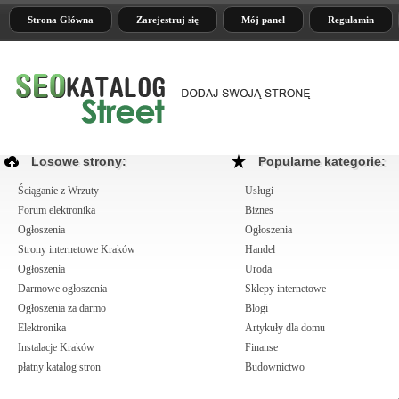
Strona Główna
Zarejestruj się
Mój panel
Regulamin
Losowe strony:
Popularne kategorie:
Ściąganie z Wrzuty
Usługi
Forum elektronika
Biznes
Ogłoszenia
Ogłoszenia
Strony internetowe Kraków
Handel
Ogłoszenia
Uroda
Darmowe ogłoszenia
Sklepy internetowe
Ogłoszenia za darmo
Blogi
Elektronika
Artykuły dla domu
Instalacje Kraków
Finanse
płatny katalog stron
Budownictwo