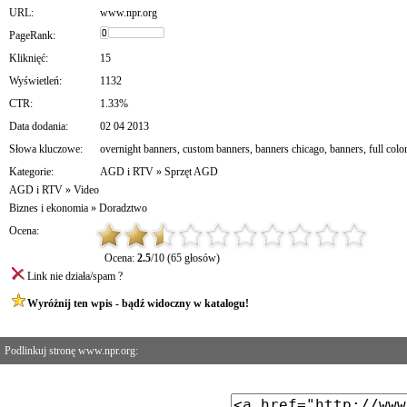
URL:
www.npr.org
PageRank:
Kliknięć:
15
Wyświetleń:
1132
CTR:
1.33%
Data dodania:
02 04 2013
Słowa kluczowe:
overnight banners
,
custom banners
,
banners chicago
,
banners
,
full colo
Kategorie:
AGD i RTV
»
Sprzęt AGD
AGD i RTV
»
Video
Biznes i ekonomia
»
Doradztwo
Ocena:
Ocena:
2.5
/10 (65 głosów)
Link nie działa/spam ?
Wyróżnij ten wpis - bądź widoczny w katalogu!
Podlinkuj stronę www.npr.org: