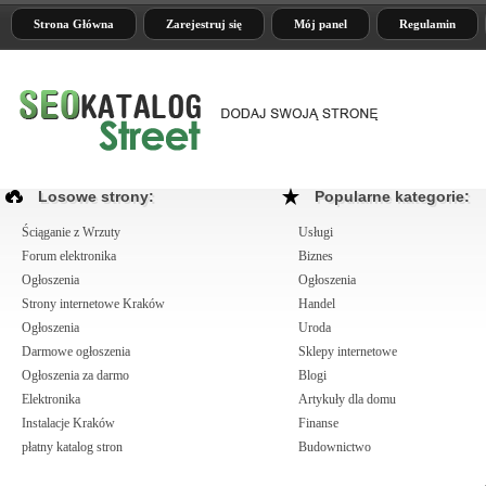
Strona Główna
Zarejestruj się
Mój panel
Regulamin
Losowe strony:
Popularne kategorie:
Ściąganie z Wrzuty
Usługi
Forum elektronika
Biznes
Ogłoszenia
Ogłoszenia
Strony internetowe Kraków
Handel
Ogłoszenia
Uroda
Darmowe ogłoszenia
Sklepy internetowe
Ogłoszenia za darmo
Blogi
Elektronika
Artykuły dla domu
Instalacje Kraków
Finanse
płatny katalog stron
Budownictwo