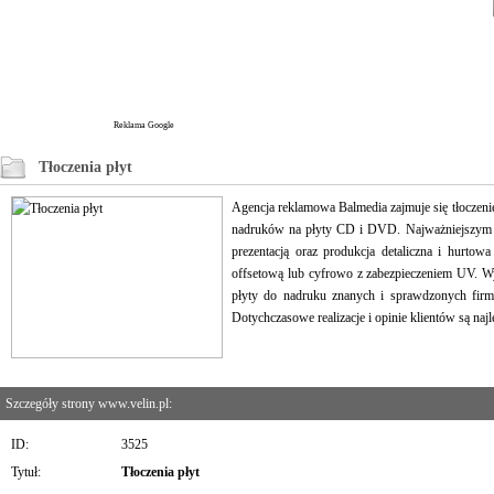
Reklama Google
Tłoczenia płyt
Agencja reklamowa Balmedia zajmuje się tłoczeni
nadruków na płyty CD i DVD. Najważniejszym j
prezentacją oraz produkcja detaliczna i hurt
offsetową lub cyfrowo z zabezpieczeniem UV. Wy
płyty do nadruku znanych i sprawdzonych firm
Dotychczasowe realizacje i opinie klientów są na
Szczegóły strony www.velin.pl:
ID:
3525
Tytuł:
Tłoczenia płyt