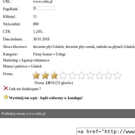
URL:
www.velin.pl
PageRank:
Kliknięć:
11
Wyświetleń:
890
CTR:
1.24%
Data dodania:
30 01 2018
Słowa kluczowe:
tłoczenie płyt Gdańsk
,
tłoczenie płyt cennik
,
nadruki na płytach Gdańsk
Kategorie:
Firmy branże
»
Usługi
Marketing
»
Agencje reklamowe
Miasta i państwa
»
Gdańsk
Ocena:
Ocena:
2.8
/10 (53 głosów)
Link nie działa/spam ?
Wyróżnij ten wpis - bądź widoczny w katalogu!
Podlinkuj stronę www.velin.pl: